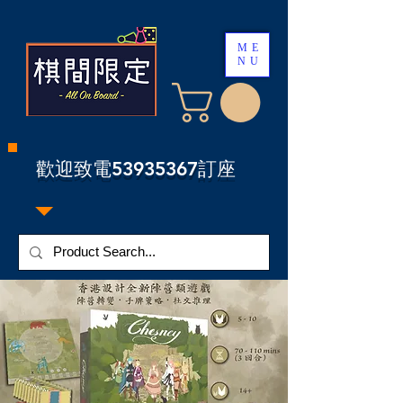
ME
NU
​歡迎致電53935367訂座