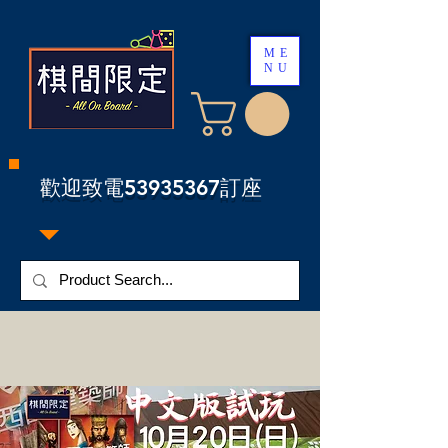
ME
NU
​歡迎致電53935367訂座