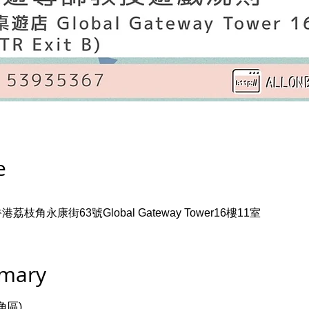
e
角永康街63號Global Gateway Tower16樓11室
mmary
角區)