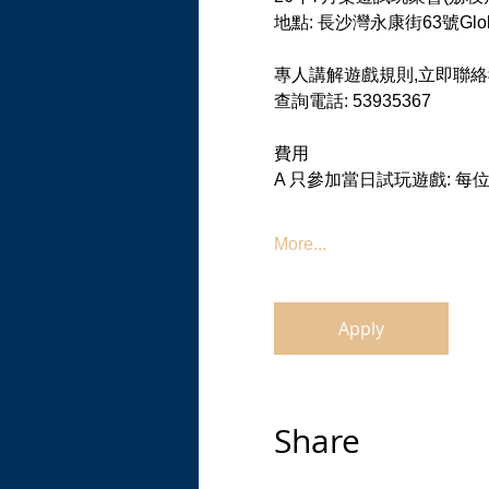
地點: 長沙灣永康街63號Global 
專人講解遊戲規則,立即聯絡
查詢電話: 53935367
費用
A 只參加當日試玩遊戲: 每
More...
Apply
Share