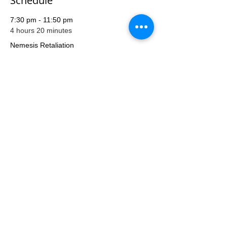
Schedule
7:30 pm - 11:50 pm
4 hours 20 minutes
Nemesis Retaliation
荔枝角棋間限定桌遊店
7:30 pm - 11:00 pm
3 hours 30 minutes
兵臨城下赤壁擴充
荔枝角棋間限定桌遊店
查看全部
還有 2 個可用項目
Share