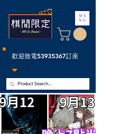
ME
NU
​歡迎致電53935367訂座