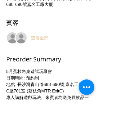
688-690號嘉名工廠大廈
賓客
查看全部
Preorder Summary
5月荔枝角桌遊試玩聚會
日期時間: 預約制
地點: 長沙灣青山道688-690號,嘉名工廠大廈
C座701室 (荔枝角MTR ExitC)
專人講解遊戲玩法。來賓者均送免費飲品一
枝。
活動參加者可以88折優惠價購買試玩之桌上
遊戲。 
立即聯絡我們或於本活動頁面報名參加！ 
More...