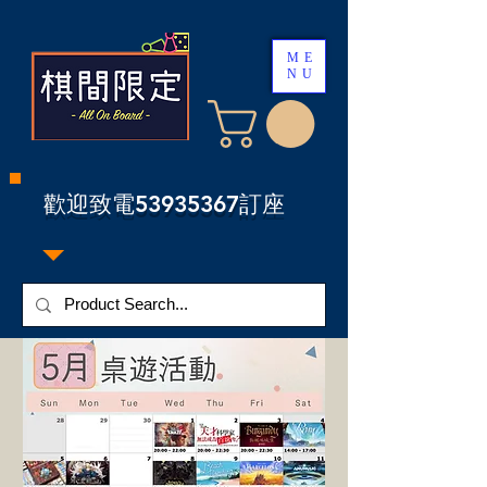
ME
NU
​歡迎致電53935367訂座