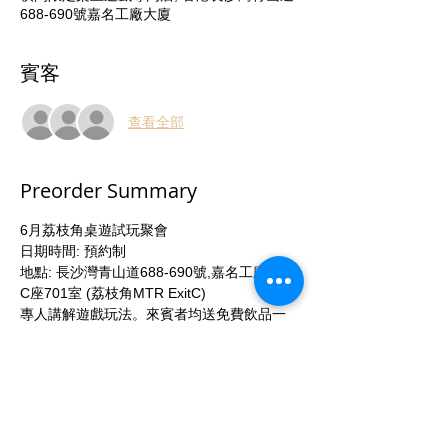
688-690號嘉名工廠大廈
賓客
查看全部
Preorder Summary
6月荔枝角桌遊試玩聚會
日期時間: 預約制
地點: 長沙灣青山道688-690號,嘉名工廠大廈
C座701室 (荔枝角MTR ExitC)
專人講解遊戲玩法。來賓者均送免費飲品一
枝。
活動參加者可以88折優惠價購買試玩之桌上
遊戲。 
立即聯絡我們或於本活動頁面報名參加！ 
More...