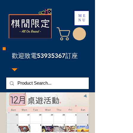
ME
NU
​歡迎致電53935367訂座