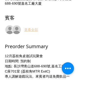
688-690號嘉名工廠大廈
賓客
查看全部
Preorder Summary
12月荔枝角桌遊試玩聚會
日期時間: 預約制
地點: 長沙灣青山道688-690號,嘉名工廠大廈
C座701室 (荔枝角MTR ExitC)
專人講解遊戲玩法。來賓者均送免費飲品一
枝。
活動參加者可以88折優惠價購買試玩之桌上
遊戲。 
立即聯絡我們或於本活動頁面報名參加！ 
More...