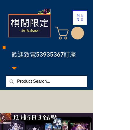
ME
NU
​歡迎致電53935367訂座