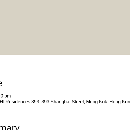
e
20 pm
ences 393, 393 Shanghai Street, Mong Kok, Hong Ko
mmary