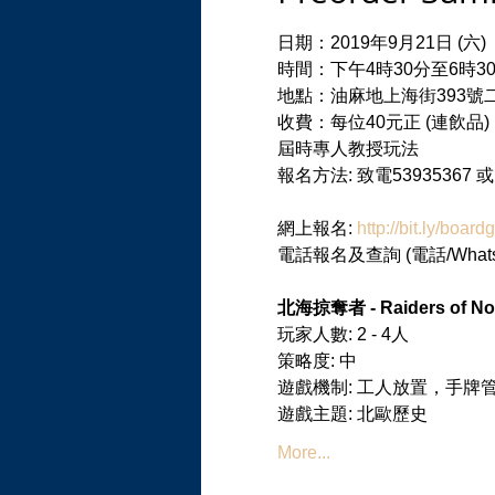
日期：2019年9月21日 (六)

時間：下午4時30分至6時30
地點：油麻地上海街393號二樓
收費：每位40元正 (連飲品)

屆時專人教授玩法

網上報名: 
http://bit.ly/boar
北海掠奪者 - Raiders of Nor
玩家人數: 2 - 4人
策略度: 中
遊戲機制: 工人放置，手牌管
遊戲主題: 北歐歷史
More...