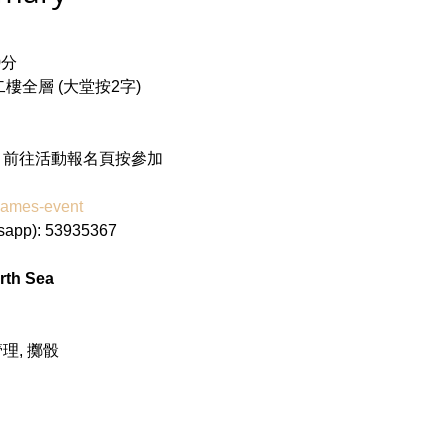
分

全層 (大堂按2字)

dgames-event
th Sea
理, 擲骰