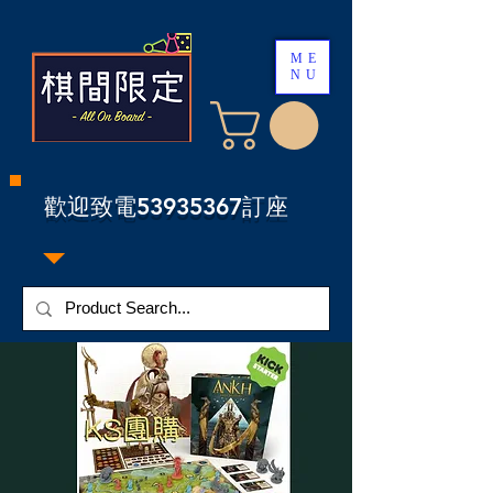
ME
NU
​歡迎致電53935367訂座