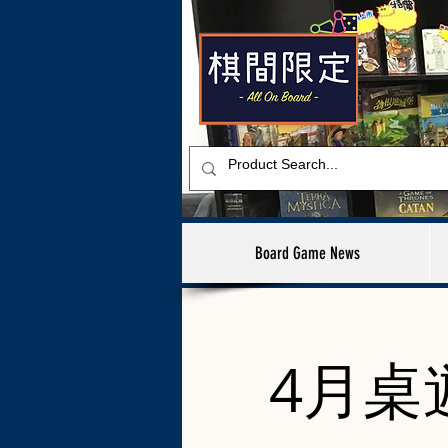
Board Game News
4月桌