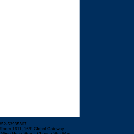
852-53935367
 Room 1611, 16/F Global Gateway
3 Wing Hong Street, Cheung Sha Wan,