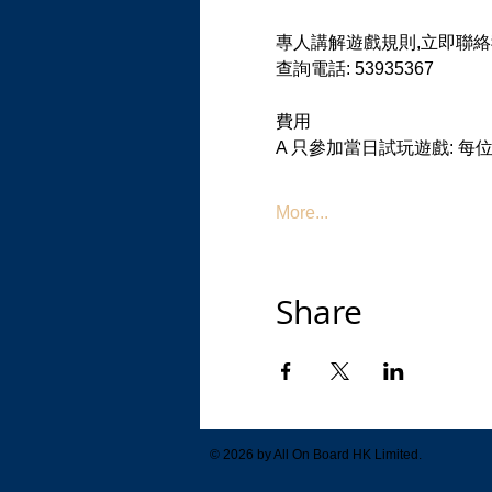
專人講解遊戲規則,立即聯絡
查詢電話: 53935367
費用
A 只參加當日試玩遊戲: 每
More...
Share
© 2026 by All On Board HK Limited.