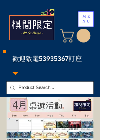
ME
NU
​歡迎致電53935367訂座