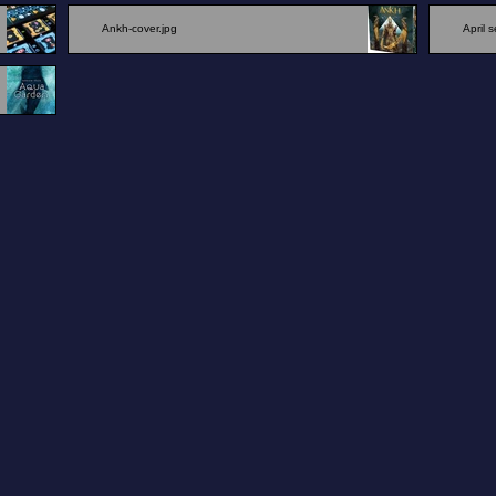
Ankh-cover.jpg
April 