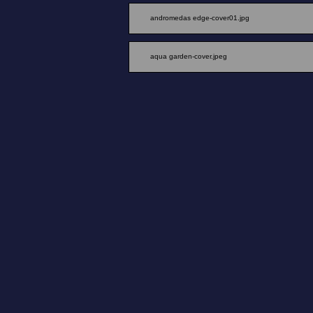
andromedas edge-cover01.jpg
aqua garden-cover.jpeg