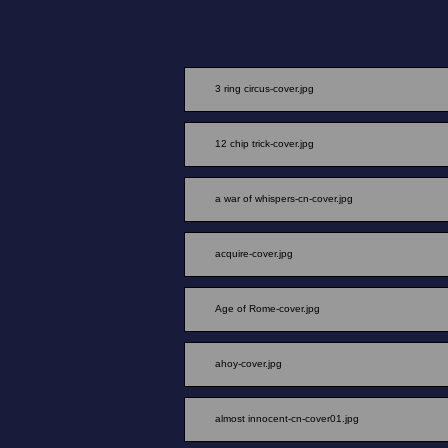
3 ring circus-cover.jpg
12 chip trick-cover.jpg
a war of whispers-cn-cover.jpg
acquire-cover.jpg
Age of Rome-cover.jpg
ahoy-cover.jpg
almost innocent-cn-cover01.jpg