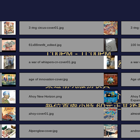
3 ring circus-cover01.jpg
3 ring
營業時間
61x88mmfit_edited.jpg
100 Ir
1:00PM - 11:00PM
(晚上7點後需預約訂座)
a war of whispers-cn-cover01.jpg
a war 
age of innovation-cover.jpg
Age o
桌遊暢玩服務收費
(收費包遊戲、桌遊介紹及
Ahoy New Horizon.png
Ahoy 
Expans
每位首兩小時 60元正其後
ahoy-cover01.jpg
almost
Alpenglow-cover.jpg
andro