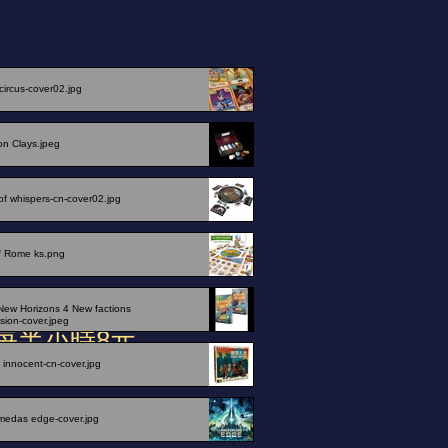
 circus-cover02.jpg
on Clays.jpeg
of whispers-cn-cover02.jpg
f Rome ks.png
玩法教授)
New Horizons 4 New factions
ion-cover.jpeg
每半小時8元
 innocent-cn-cover.jpg
medas edge-cover.jpg