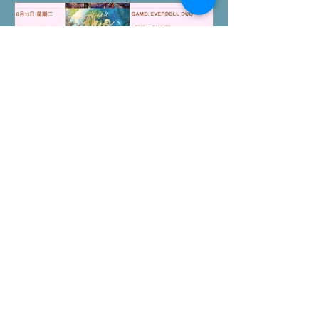
玩意欲下降，遊戲優點集中在部件質素
上乘以及前期的刺激感，下次試玩需要
看看官方的劇情模式能否為這遊戲挽回
多點分數。 單爺評價：6/10 #桌遊介紹
All On Board HK棋間限定桌遊店Book
位熱線53935367 Global Gateway
Tower16樓11室 (荔枝角MTR Exit B)
今個星期的桌上遊戲試玩團
行程｜8月第二週
報名位置：
https://www.allonboardhk.com/event-
details/terraria-the-boardgame-
gathering 試玩Boardgames列表: