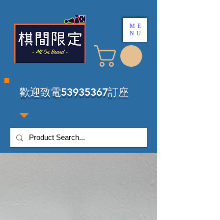
ME
NU
​歡迎致電53935367訂座