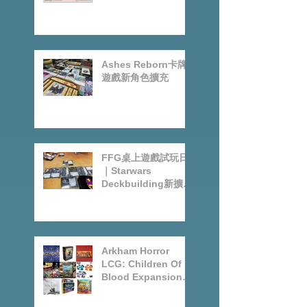
Ashes Reborn卡牌
遊戲新角色擴充
FFG桌上遊戲試玩日
｜Starwars
Deckbuilding新擴充
｜Arkham Horror
LCG chapter2
INVESTIGATOR
deck
Arkham Horror
LCG: Children Of
Blood Expansion