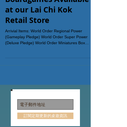
Boardgames Available
at our Lai Chi Kok
Retail Store
Arrivial Items: World Order Regional Power
(Gameplay Pledge) World Order Super Power
(Deluxe Pledge) World Order Miniatures Box
Order World Order the boardgame from our
website >Click Here< Contact us to reserve a play
session for World Order
Https://wa.me/85253935367?text=WorldOrder All
On Board HK棋間限定桌遊店Book位熱線53935367
Global Gateway Tower 16樓11室 (荔枝角MTR Exit
B)
訂閱定期更新的桌遊資訊