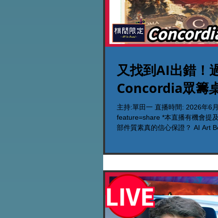
又找到AI出錯！
Concordia
主持:單田一 直播時間: 2026年6月11日晚
feature=share *本直播有機會提及的
部件質素真的信心保證？ AI Art 
家現階段應否現在入手此遊戲？ 台主