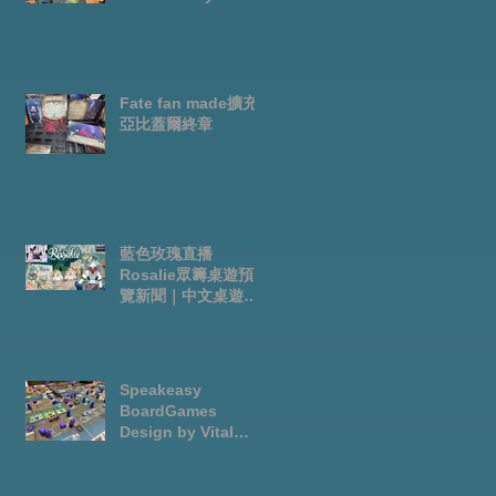
Fate fan made擴充-
亞比蓋爾終章
藍色玫瑰直播
Rosalie眾籌桌遊預
覽新聞｜中文桌遊節
目
Speakeasy
BoardGames
Design by Vital
Lacerda-玩game紀
錄