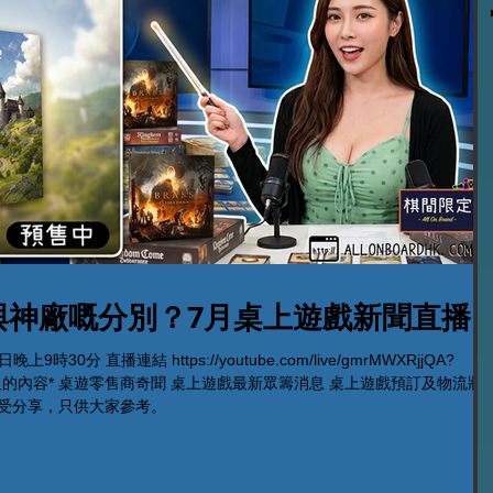
與神廠嘅分別？7月桌上遊戲新聞直播
30分 直播連結 https://youtube.com/live/gmrMWXRjjQA?
有機會提及的內容* 桌遊零售商奇聞 桌上遊戲最新眾籌消息 桌上遊戲預訂及物流狀
感受分享，只供大家參考。