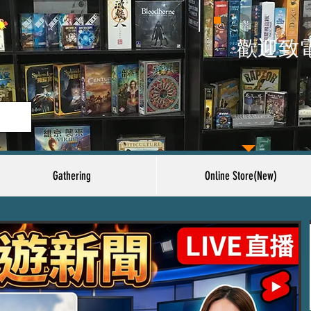
​歡迎致
Gathering
Online Store(New)