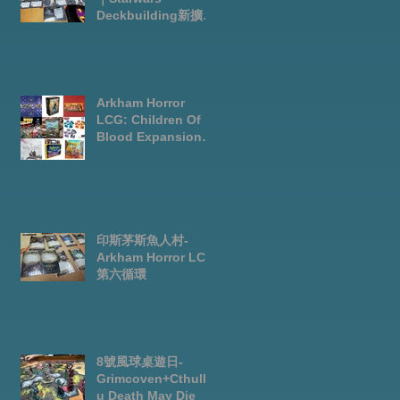
Deckbuilding新擴充
｜Arkham Horror
LCG chapter2
INVESTIGATOR
deck
Arkham Horror
LCG: Children Of
Blood Expansion
Open for
Preorder|Boardgam
es Pre-Order News
July2026
印斯茅斯魚人村-
Arkham Horror LCG
第六循環
8號風球桌遊日-
Grimcoven+Cthulh
u Death May Die