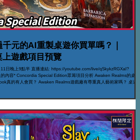
過千元的AI重製桌遊你買單嗎？｜
眾籌桌上遊戲項目預覽
上9點半 直播連結: https://youtube.com/live/qSkykzRGXaI?
內容* Concordia Special Edition眾籌項目分析 Awaken Realms的桌遊
Book真的有人會買？ Awaken Realms遊戲廠有尊重真人藝術家嗎？ 桌遊
會否考慮購買這個Concordia更新版本？ #桌遊直播