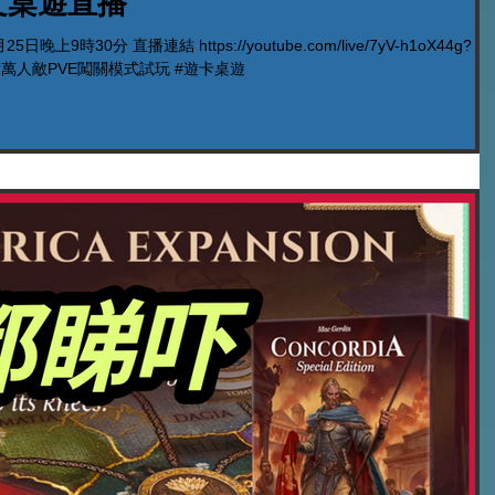
文桌遊直播
晚上9時30分 直播連結 https://youtube.com/live/7yV-h1oX44g?
 三國殺萬人敵PVE闖關模式試玩 #遊卡桌遊