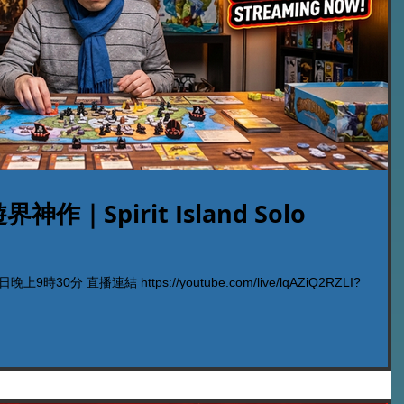
｜Spirit Island Solo
30分 直播連結 https://youtube.com/live/lqAZiQ2RZLI?