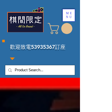
ME
NU
​歡迎致電53935367訂座