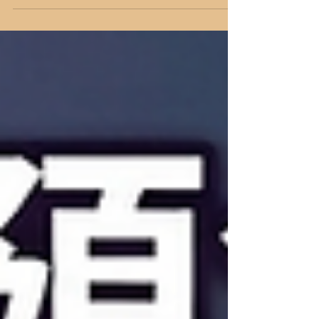
Fort /21June Brick & Mortar /24June Mystic Vale
/25June Luthier /26June Tsukuyumi /27June
World Order /28June Ostia /30June 報名連結
https://www.allonboardhk.com/event-
details/worldorder-boardgames-gathering All On
Board HK棋間限定桌遊店Book位熱線53935367
Global Gateway Tower16樓11室 (荔枝角MTR Exit
B)