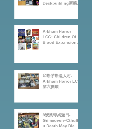
FFG桌上遊戲試玩日
｜Starwars
Deckbuilding新擴充
｜Arkham Horror
LCG chapter2
INVESTIGATOR
deck
Arkham Horror
LCG: Children Of
Blood Expansion
Open for
Preorder|Boardgam
es Pre-Order News
July2026
印斯茅斯魚人村-
Arkham Horror LCG
第六循環
8號風球桌遊日-