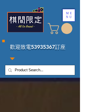
ME
NU
​歡迎致電53935367訂座