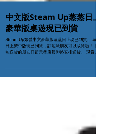
中文版Steam Up蒸蒸日上
豪華版桌遊現已到貨
Steam Up繁體中文豪華版蒸蒸日上現已到貨。 蒸蒸
日上繁中版現已到貨，訂咗嘅朋友可以取貨啦！ 揀
咗送貨的朋友仔留意番店員聯絡安排送貨。 現貨購
買連結 尚餘極少現貨，歡迎聯絡我們查詢及留貨。
留貨電話: 53935367 #蒸蒸日上 #SteamUp #栢龍
玩具...