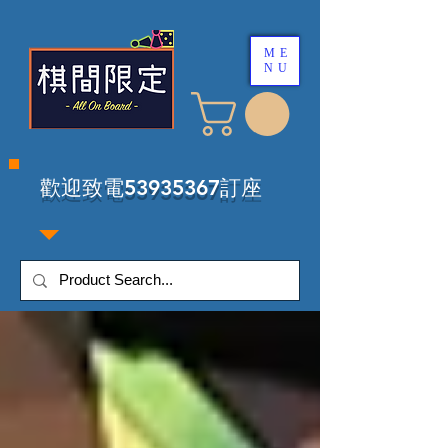
ME
NU
​歡迎致電53935367訂座