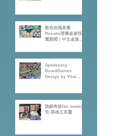
亞比蓋爾終章
藍色玫瑰直播
Rosalie眾籌桌遊預
覽新聞｜中文桌遊節
目
Speakeasy
BoardGames
Design by Vital
Lacerda-玩game紀
錄
詭鎮奇談fan made擴
充-英雄王英靈