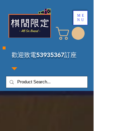
ME
NU
​歡迎致電53935367訂座