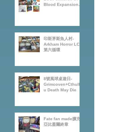
Arkham Horror
LCG: Children Of
Blood Expansion
Open for
Preorder|Boardgam
es Pre-Order News
July2026
印斯茅斯魚人村-
Arkham Horror LCG
第六循環
8號風球桌遊日-
Grimcoven+Cthulh
u Death May Die
Fate fan made擴充-