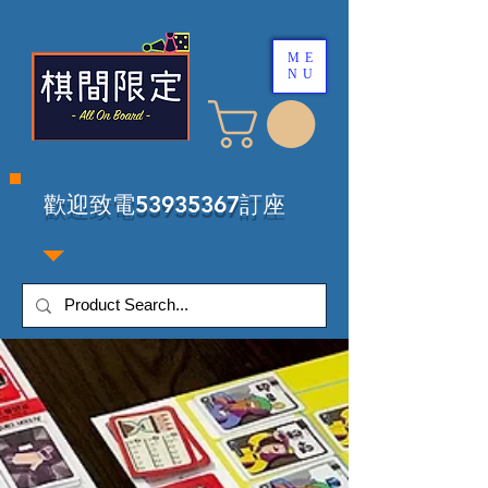
ME
NU
​歡迎致電53935367訂座