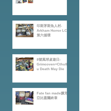
Arkham Horror
LCG: Children Of
Blood Expansion
Open for
Preorder|Boardgam
es Pre-Order News
July2026
印斯茅斯魚人村-
Arkham Horror LCG
第六循環
8號風球桌遊日-
Grimcoven+Cthulh
u Death May Die
Fate fan made擴充-