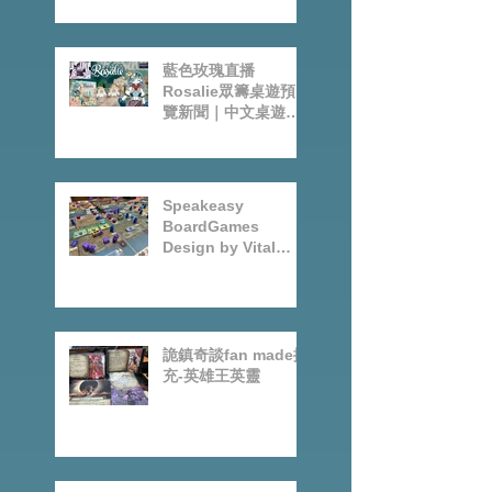
亞比蓋爾終章
藍色玫瑰直播
Rosalie眾籌桌遊預
覽新聞｜中文桌遊節
目
Speakeasy
BoardGames
Design by Vital
Lacerda-玩game紀
錄
詭鎮奇談fan made擴
充-英雄王英靈