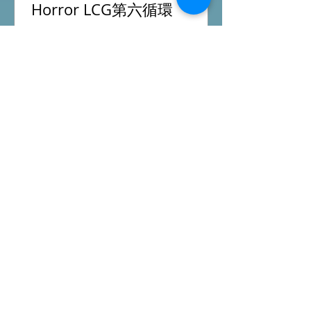
印斯茅斯魚人村-Arkham
Horror LCG第六循環
陪客人重玩Arkham Horror LCG第六循
環，今次初嘗Seeker調查員主要負責拿
線索，初期面對極多怪物有點束手無
策，希望過了三關有一點經驗值後能較
容易應付得到。 #桌遊跑團 All On
Board HK棋間限定桌遊店Book位熱線
53935367 Global Gateway Tower16樓
11室 (荔枝角MTR Exit B)