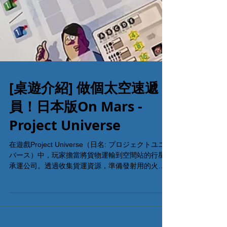
[桌遊介紹] 做個太空速遞
員！日本版On Mars -
Project Universe
在遊戲Project Universe（日名: プロジェクトユニ
バース）中，玩家擔當將貨物運輸到空間站的行星
承運公司。透過收集貨運資源，準備發射用的火
箭，然後前往宇宙各個太空站。 遊戲主要採用卡牌
建構及區域控制兩種機制，玩家輪流打出卡牌行