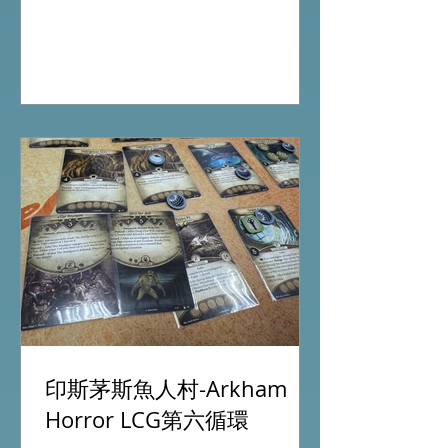
Nippon: Zaibatsu Agemonia Terraria
The Boardgame Splendor Duel: The
Counterfeiters Senjutsu: Battle for
Japan Wingspan Pocket Harry Potter:
Hogwarts Battle PLAKORO Pokemon
Starter Set 07-09 Order Now from our
online shop:
https://www.allonboardhk.com/shop All
On Board HK Boardgames Retail Shop
Room 1611, Global Gateway Tower, 63
Wing Hong Street
印斯茅斯魚人村-Arkham
Horror LCG第六循環