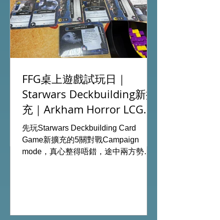
FFG桌上遊戲試玩日｜
Starwars Deckbuilding新擴
沒有產品
充｜Arkham Horror LCG
chapter2 INVESTIGATOR
先玩Starwars Deckbuilding Card
deck
Game新擴充的5關對戰Campaign
mode，真心整得唔錯，途中兩方勢力
各有試過輸贏，經過所有成長及準備後
的最後一戰更加刺激！ 晚上試玩兩關詭
鎮奇談的獨立劇情關卡，同時試用下最
新推出的chapter2調查員牌庫擴充的玩
家卡牌，果然課金角色就是勁！ 就是這