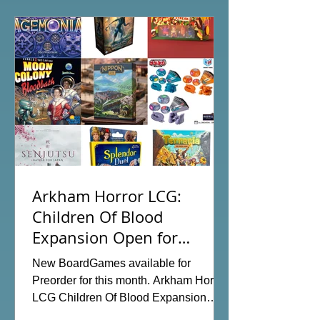
樣，全天的FFG桌遊日完滿結束。 #桌
遊場地 All On Board HK棋間限定桌遊
店Book位熱線53935367 Global
Gateway Tower16樓11室 (荔枝角MTR
Exit B)
Arkham Horror LCG:
Children Of Blood
Expansion Open for
Preorder|Boardgames Pre-
New BoardGames available for
Order News July2026
Preorder for this month. Arkham Horror
LCG Children Of Blood Expansion
Moon Colony Bloodbath Hot Streak