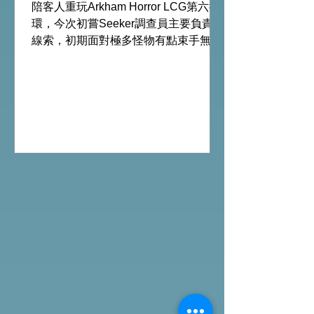
陪客人重玩Arkham Horror LCG第六循
環，今次初嘗Seeker調查員主要負責拿
線索，初期面對極多怪物有點束手無
策，希望過了三關有一點經驗值後能較
容易應付得到。 #桌遊跑團 All On
Board HK棋間限定桌遊店Book位熱線
53935367 Global Gateway Tower16樓
11室 (荔枝角MTR Exit B)