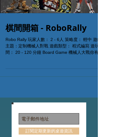
棋間開箱 - RoboRally
Robo Rally 玩家人數： 2 - 6人 策略度： 輕中 遊戲
主題：定制機械人對戰 遊戲類型： 程式編寫 遊玩時
間： 20 - 120 分鐘 Board Game 機械人大戰你有冇
玩過？依款RoboRally唔玩淨係買機人都抵！買機械
人送桌上遊戲！ #棋間限定...
訂閱定期更新的桌遊資訊