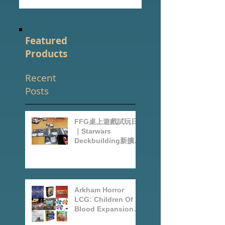
Featured
Products
Recent
Posts
FFG桌上遊戲試玩日
｜Starwars
Deckbuilding新擴充
｜Arkham Horror
LCG chapter2
INVESTIGATOR
deck
Arkham Horror
LCG: Children Of
Blood Expansion
Open for