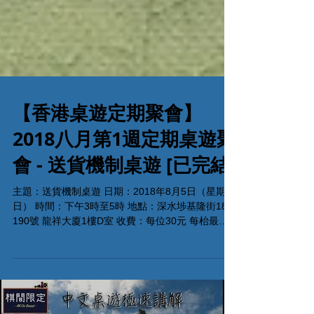
【香港桌遊定期聚會】
2018八月第1週定期桌遊聚
會 - 送貨機制桌遊 [已完結]
主題：送貨機制桌遊 日期：2018年8月5日（星期
日） 時間：下午3時至5時 地點：深水埗基隆街184-
190號 龍祥大廈1樓D室 收費：每位30元 每枱最佳
人數：3-5人 報名方法： 電話:35638462
Whatsapp: 53935367或 前往活動報名頁按參加...