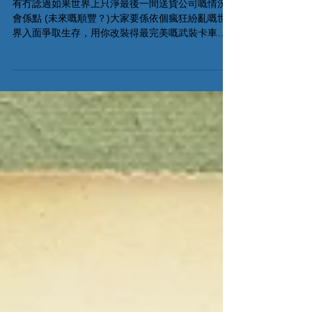
Delivery Service 試玩
有冇諗過如果世界上只淨最後一間送貨公司嘅情況
會係點 (未來嘅順豐？)大家要係依個瘋狂紛亂嘅世
界入面爭取生存，用你改裝得最完美嘅武裝卡車於
不同交易站穿插，從眾多狂徒手中逃脫！Wasteland
Express Delivery Service 現可於棋間限定試玩！...