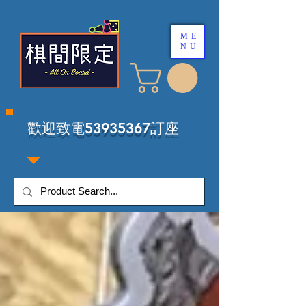
ME
NU
​歡迎致電53935367訂座