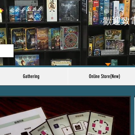
​歡迎致
Gathering
Online Store(New)