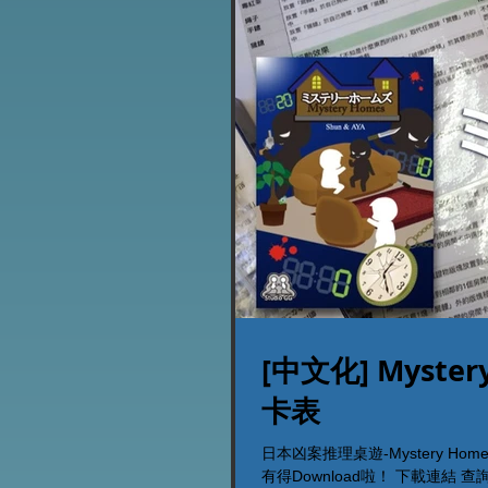
[中文化] Myst
卡表
日本凶案推理桌遊-Mystery Ho
有得Download啦！ 下載連結 查詢電話 (電話/Whatsapp): 53935367 網上購買桌遊 (接受信用卡及付款):