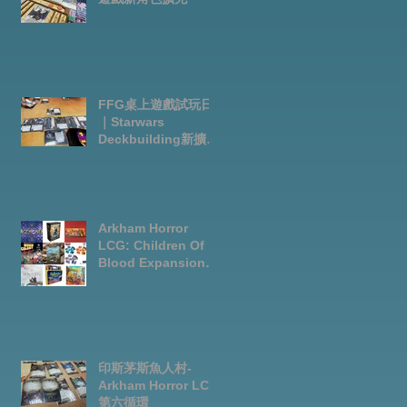
FFG桌上遊戲試玩日
｜Starwars
Deckbuilding新擴充
｜Arkham Horror
LCG chapter2
INVESTIGATOR
deck
Arkham Horror
LCG: Children Of
Blood Expansion
Open for
Preorder|Boardgam
es Pre-Order News
July2026
印斯茅斯魚人村-
Arkham Horror LCG
第六循環