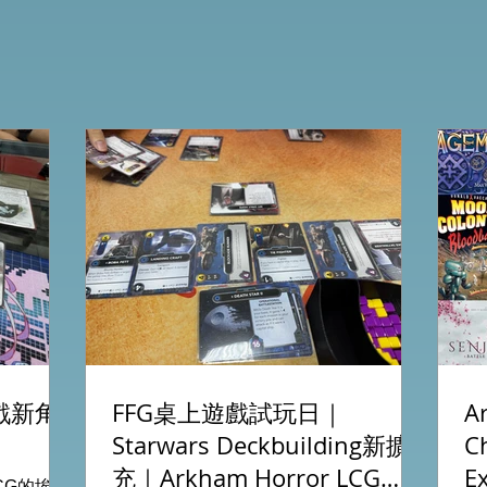
遊戲新角
FFG桌上遊戲試玩日｜
A
Starwars Deckbuilding新擴
C
充｜Arkham Horror LCG
E
LCG的埃及