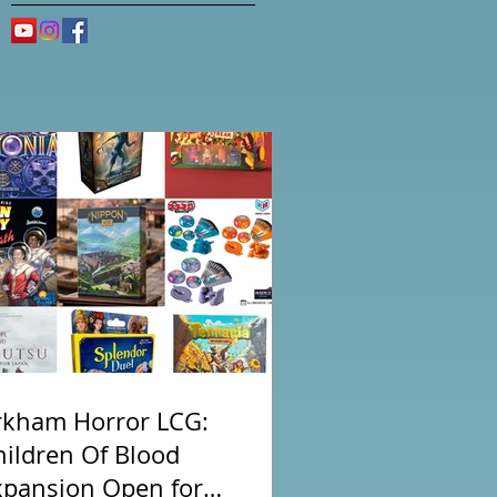
rkham Horror LCG:
hildren Of Blood
xpansion Open for