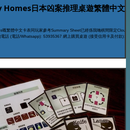
ery Homes日本凶案推理桌遊繁體中文
mes嘅繁體中文卡表同玩家參考Summary Sheet已經係我哋棋間限定Cloud
sapp): 53935367 網上購買桌遊 (接受信用卡及付款):