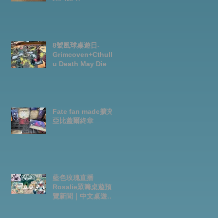
8號風球桌遊日-
Grimcoven+Cthulh
u Death May Die
Fate fan made擴充-
亞比蓋爾終章
藍色玫瑰直播
Rosalie眾籌桌遊預
覽新聞｜中文桌遊節
目