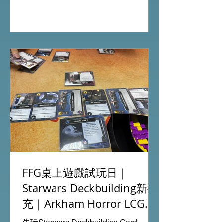
Global Gateway Tower16樓11室 (荔枝
角MTR Exit B)
FFG桌上遊戲試玩日｜
Starwars Deckbuilding新擴
充｜Arkham Horror LCG
chapter2 INVESTIGATOR