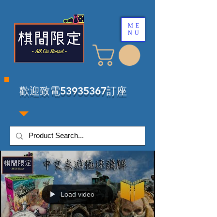
ME
NU
​歡迎致電53935367訂座
Load video