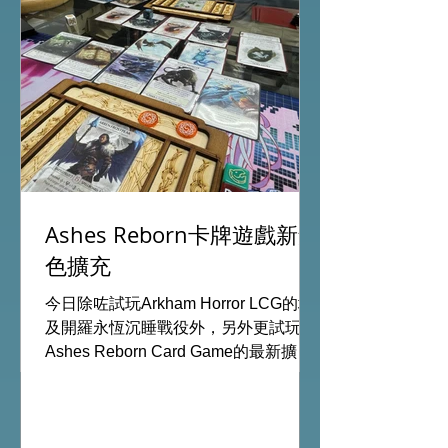
Ashes Reborn卡牌遊戲新角
色擴充
沒有產品
今日除咗試玩Arkham Horror LCG的埃
及開羅永恆沉睡戰役外，另外更試玩
Ashes Reborn Card Game的最新擴
充。 Ashes推出新角色的新卡牌都令遊
戲添加更多打法，期待更多新玩家加
入。 #桌遊場地 All On Board HK棋間
限定桌遊店Book位熱線53935367