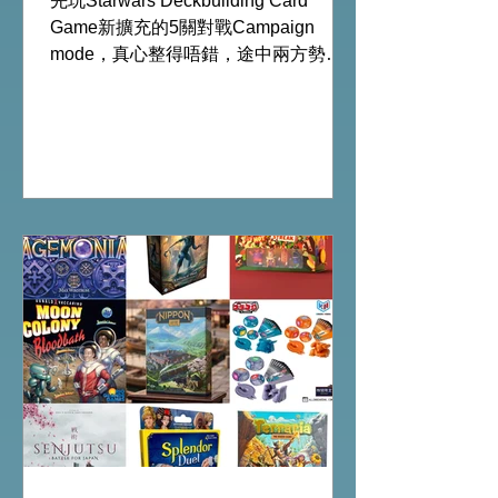
先玩Starwars Deckbuilding Card
deck
Game新擴充的5關對戰Campaign
mode，真心整得唔錯，途中兩方勢力
各有試過輸贏，經過所有成長及準備後
的最後一戰更加刺激！ 晚上試玩兩關詭
鎮奇談的獨立劇情關卡，同時試用下最
新推出的chapter2調查員牌庫擴充的玩
家卡牌，果然課金角色就是勁！ 就是這
樣，全天的FFG桌遊日完滿結束。 #桌
遊場地 All On Board HK棋間限定桌遊
店Book位熱線53935367 Global
Gateway Tower16樓11室 (荔枝角MTR
Exit B)