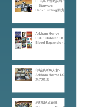
FFG桌上遊戲試玩日
｜Starwars
Deckbuilding新擴充
｜Arkham Horror
LCG chapter2
INVESTIGATOR
deck
Arkham Horror
LCG: Children Of
Blood Expansion
Open for
Preorder|Boardgam
es Pre-Order News
July2026
印斯茅斯魚人村-
Arkham Horror LCG
第六循環
8號風球桌遊日-