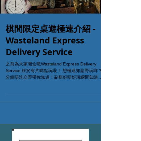
棋間限定桌遊極速介紹 -
Wasteland Express
Delivery Service
之前為大家開盒嘅Wasteland Express Delivery
Service,終於有片睇點玩啦！ 想極速知副野玩咩？4
分鐘唔洗立即帶你知道！副棋好唔好玩瞬間知道既
方便又環保！ #敬請繼續留意新一集極速桌遊介紹 #
棋間限定 #香港桌遊 #桌遊中文介紹...