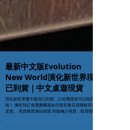
最新中文版Evolution
New World演化新世界現
已到貨｜中文桌遊現貨
演化新世界繁中版現已到貨，訂咗嘅朋友可以取貨
啦！ 揀咗預訂免運費嘅朋友仔留意番店員聯絡安排
送貨。 現貨購買連結按我 尚餘極少現貨，歡迎聯絡
我們查詢及留貨。 留貨電話: 53935367 #演化新世