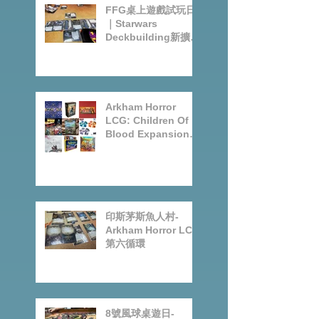
FFG桌上遊戲試玩日
｜Starwars
Deckbuilding新擴充
｜Arkham Horror
LCG chapter2
INVESTIGATOR
deck
Arkham Horror
LCG: Children Of
Blood Expansion
Open for
Preorder|Boardgam
es Pre-Order News
July2026
印斯茅斯魚人村-
Arkham Horror LCG
第六循環