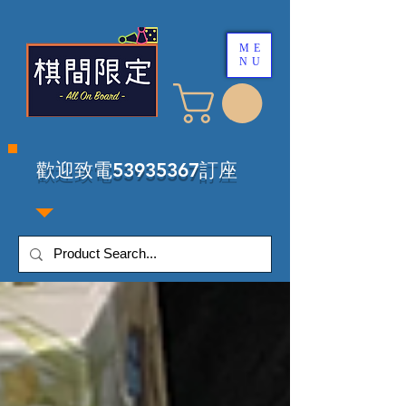
ME
NU
​歡迎致電53935367訂座