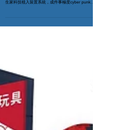
推理事件簿最新一集，叛客俠道2400已經到咗<棋間
>油麻地門市啦！ 今次嘅推理事件簿2400有全新嘅
生家科技植入裝置系統，成件事極度cyber punk！
想體驗高科技查案的你，切勿錯過！ 推理事件簿: 叛
客俠道 2400 - HKD250 限時解鎖: 密室逃脫...