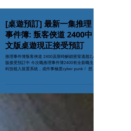
[桌遊預訂] 最新一集推理
事件簿: 叛客俠道 2400中
文版桌遊現正接受預訂
推理事件簿叛客俠道 2400及限時解鎖密室逃脫2人
版接受預訂中 今次嘅推理事件簿2400有全新嘅生家
科技植入裝置系統，成件事極度cyber punk！ 想體
驗高科技查案的你，切勿錯過！ 推理事件簿：叛客
俠道 2400 - 售價HKD250 限時解鎖密室逃脫:...