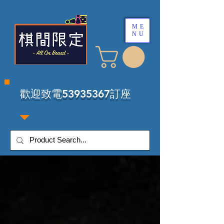
ME
NU
​歡迎致電53935367訂座