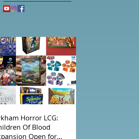
rkham Horror LCG:
hildren Of Blood
xpansion Open for