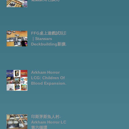
FFG桌上遊戲試玩日
｜Starwars
Deckbuilding新擴充
｜Arkham Horror
LCG chapter2
INVESTIGATOR
deck
Arkham Horror
LCG: Children Of
Blood Expansion
Open for
Preorder|Boardgam
es Pre-Order News
July2026
印斯茅斯魚人村-
Arkham Horror LCG
第六循環