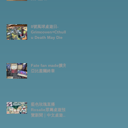
8號風球桌遊日-
Grimcoven+Cthulh
u Death May Die
Fate fan made擴充-
亞比蓋爾終章
藍色玫瑰直播
Rosalie眾籌桌遊預
覽新聞｜中文桌遊節
目