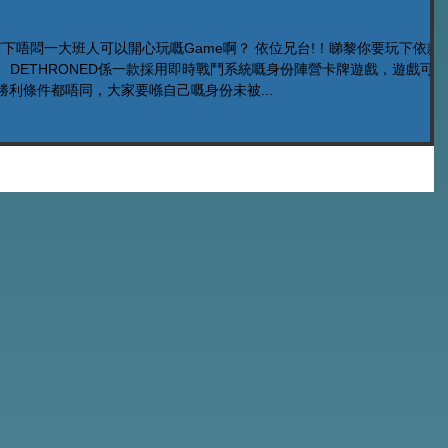
下唔悶一大班人可以開心玩嘅Game啊？ 依位兄台!！睇黎你要玩下依款
啦！ DETHRONED係一款採用即時戰鬥系統嘅身份陣營卡牌遊戲，遊戲可供
勝利條件都唔同，大家要喺自己嘅身份未被...