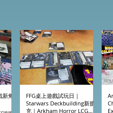
遊戲新角
FFG桌上遊戲試玩日｜
A
Starwars Deckbuilding新擴
C
充｜Arkham Horror LCG
E
LCG的埃及