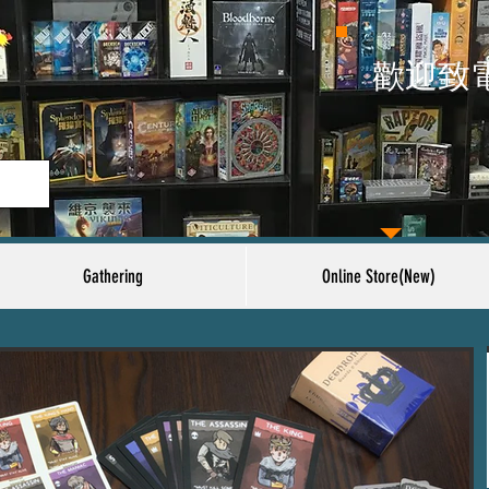
​歡迎致
Gathering
Online Store(New)