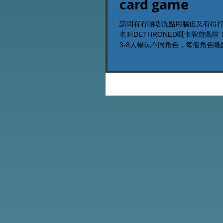
card game
請問有冇啲唔洗點用腦但又有得打
名叫DETHRONED嘅卡牌遊戲
3-8人暢玩不同角色，每個角色嘅