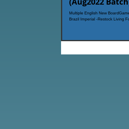
(Aug2022 Batch
Multiple English New BoardG
Brazil Imperial -Restock Living F