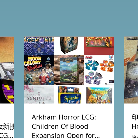
Arkham Horror LCG:
印
ing新擴
Children Of Blood
H
CG
Expansion Open for
陪