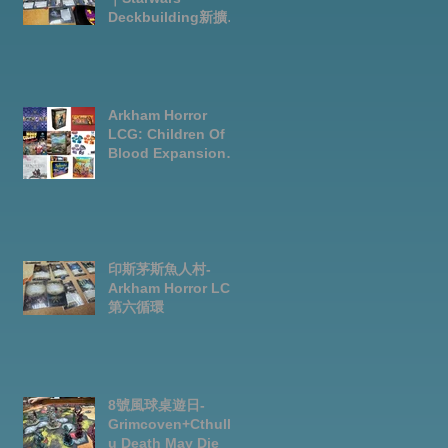
Deckbuilding新擴充
｜Arkham Horror
LCG chapter2
INVESTIGATOR
deck
Arkham Horror
LCG: Children Of
Blood Expansion
Open for
Preorder|Boardgam
es Pre-Order News
July2026
印斯茅斯魚人村-
Arkham Horror LCG
第六循環
8號風球桌遊日-
Grimcoven+Cthulh
u Death May Die