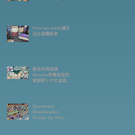
Fate fan made擴充-
亞比蓋爾終章
藍色玫瑰直播
Rosalie眾籌桌遊預
覽新聞｜中文桌遊節
目
Speakeasy
BoardGames
Design by Vital
Lacerda-玩game紀
錄