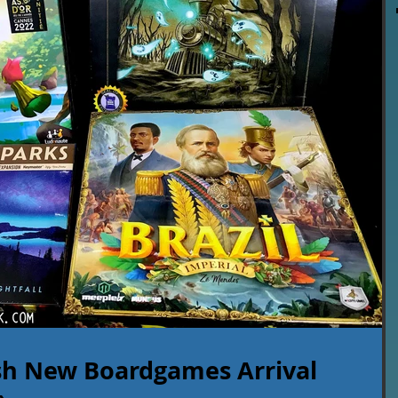
h New Boardgames Arrival