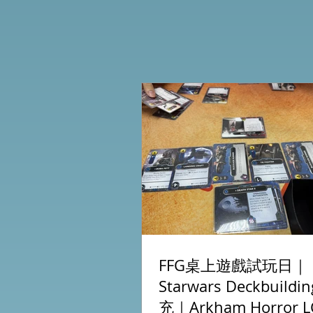
FFG桌上遊戲試玩日｜
Starwars Deckbuild
充｜Arkham Horror L