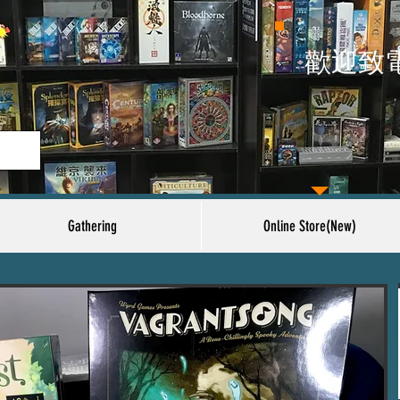
​歡迎致
Gathering
Online Store(New)