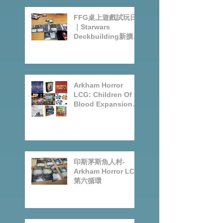
FFG桌上遊戲試玩日
｜Starwars
Deckbuilding新擴充
｜Arkham Horror
LCG chapter2
INVESTIGATOR
deck
Arkham Horror
LCG: Children Of
Blood Expansion
Open for
Preorder|Boardgam
es Pre-Order News
July2026
印斯茅斯魚人村-
Arkham Horror LCG
第六循環