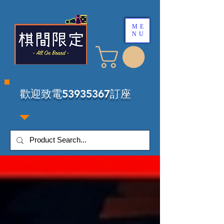
ME
NU
​歡迎致電53935367訂座