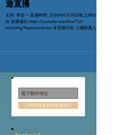
關玩法版本試玩｜中文桌
遊直播
主持: 單田一 直播時間: 2026年6月25日晚上9時30
分 直播連結 https://youtube.com/live/7yV-
h1oX44g?feature=share 本直播內容 三國殺萬人敵
PVE闖關模式試玩 #遊卡桌遊
訂閱定期更新的桌遊資訊