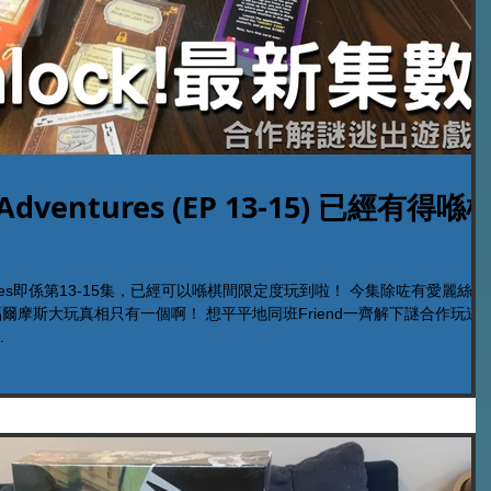
c Adventures (EP 13-15) 已經有得喺
dventures即係第13-15集，已經可以喺棋間限定度玩到啦！ 今集除咗有愛麗絲夢
摩斯大玩真相只有一個啊！ 想平平地同班Friend一齊解下謎合作玩逃
.