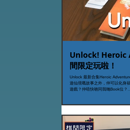
Unlock! Heroi
間限定玩啦！
Unlock 最新合集Heroic A
遊仙境嘅故事之外，仲可以化身福爾
遊戲？仲唔快啲同我哋Book位？..