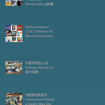
單
Deckbuilding新擴充
｜Arkham Horror
LCG chapter2
INVESTIGATOR
deck
人
Arkham Horror
LCG: Children Of
Blood Expansion
Open for
Preorder|Boardgam
es Pre-Order News
July2026
印斯茅斯魚人村-
Arkham Horror LCG
第六循環
8號風球桌遊日-
Grimcoven+Cthulh
u Death May Die