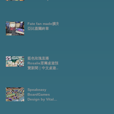
Fate fan made擴充-
亞比蓋爾終章
藍色玫瑰直播
Rosalie眾籌桌遊預
覽新聞｜中文桌遊節
目
Speakeasy
BoardGames
Design by Vital
人
Lacerda-玩game紀
錄