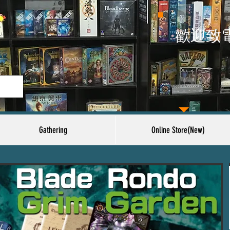
​歡迎致
Gathering
Online Store(New)