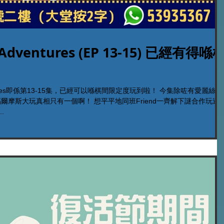
c Adventures (EP 13-15) 已經有得喺
ures即係第13-15集，已經可以喺棋間限定度玩到啦！ 今集除咗有愛麗絲夢
啊！ 想平平地同班Friend一齊解下謎合作玩逃出
.